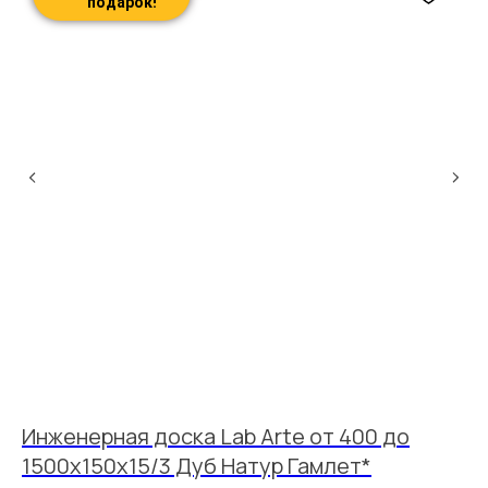
подарок!
Инженерная доска Lab Arte от 400 до
И
1500х150х15/3 Дуб Натур Гамлет*
1