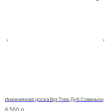
0-
Инженерная доска Big Tree Дуб Совиньон
Т
Д
6 550
р.