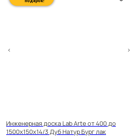
подарок!
s
Инженерная доска Lab Arte от 400 до
Т
1500х150х14/3 Дуб Натур Бург лак
Д