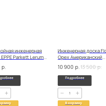
лойная инженерная
Инженерная доска Fl
 EPPE Parkett Lerum
Орех Американский
Amber
Summer
р.
10 900
р.
13 500
р.
дробнее
Подробнее
орзину
В корзину