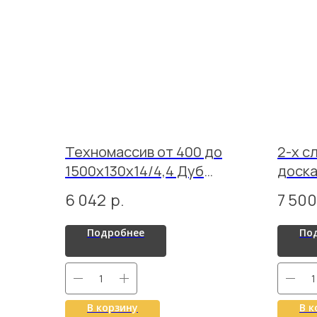
Техномассив от 400 до
2-х с
1500х130х14/4,4 Дуб
доска
Рустик Вельвет лак
Дуб 
6 042
р.
7 500
Подробнее
По
В корзину
В к