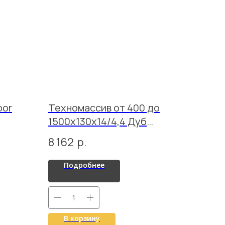
oor
Техномассив от 400 до
1500х130х14/4,4 Дуб
Селект Грис лак
8 162
р.
Подробнее
В корзину