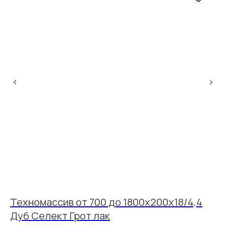
Техномассив от 700 до 1800х200х18/4,4
Т
Дуб Селект Грот лак
Д