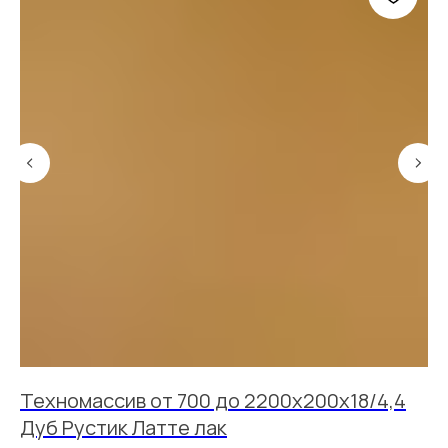
Техномассив от 700 до 2200х200х18/4,4
Т
Дуб Рустик Латте лак
Д