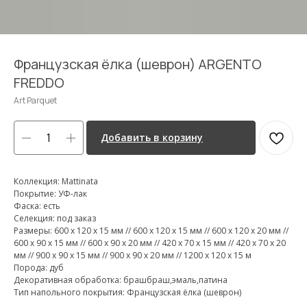
Французская ёлка (шеврон) ARGENTO
FREDDO
Art Parquet
Добавить в корзину
Коллекция: Mattinata
Покрытие: УФ-лак
Фаска: есть
Селекция: под заказ
Размеры: 600 х 120 х 15 мм // 600 х 120 х 15 мм // 600 х 120 х 20 мм //
600 х 90 х 15 мм // 600 х 90 х 20 мм // 420 х 70 х 15 мм // 420 х 70 х 20
мм // 900 х 90 х 15 мм // 900 х 90 х 20 мм // 1200 х 120 х 15 м
Порода: дуб
Декоративная обработка: брашбраш,эмаль,патина
Тип напольного покрытия: Французская ёлка (шеврон)