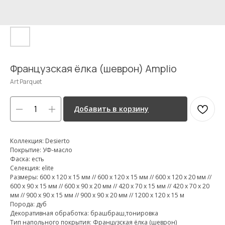
Французская ёлка (шеврон) Amplio
Art Parquet
Добавить в корзину
Коллекция: Desierto
Покрытие: УФ-масло
Фаска: есть
Селекция: elite
Размеры: 600 х 120 х 15 мм // 600 х 120 х 15 мм // 600 х 120 х 20 мм //
600 х 90 х 15 мм // 600 х 90 х 20 мм // 420 х 70 х 15 мм // 420 х 70 х 20
мм // 900 х 90 х 15 мм // 900 х 90 х 20 мм // 1200 х 120 х 15 м
Порода: дуб
Декоративная обработка: брашбраш,тонировка
Тип напольного покрытия: Французская ёлка (шеврон)