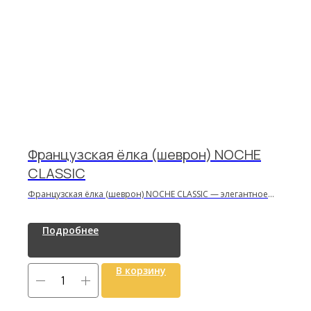
Французская ёлка (шеврон) NOCHE
CLASSIC
Французская ёлка (шеврон) NOCHE CLASSIC — элегантное
модульное напольное покрытие с выразительным узором и
натуральной текстурой древесины, высокая
Подробнее
износостойкость и долговечность, стильное решение для
интерьерного дизайна.
В корзину