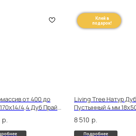
Клей в
подарок!
массив от 400 до
Living Tree Натур Ду
170х14/4,4 Дуб Прайм
Пустынный 4 мм 18x50
 лак
р.
8 510
р.
дробнее
Подробнее