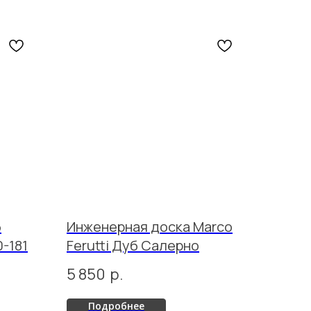
б
Инженерная доска Marco
-181
Ferutti Дуб Салерно
5 850
р.
Подробнее