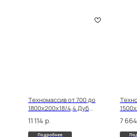
Техномассив от 700 до
Техно
1800х200х18/4,4 Дуб
1500х
Селект Прозрачное масло
Кольт
11 114
р.
7 664
Подробнее
По