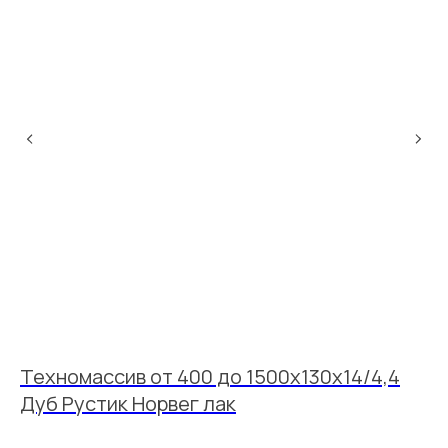
Техномассив от 400 до 1500х130х14/4,4
И
Дуб Рустик Норвег лак
М
Ин