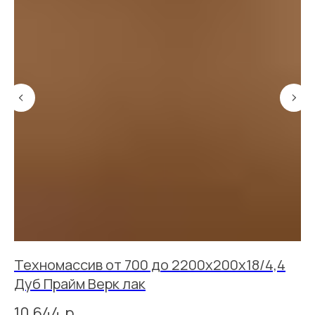
Техномассив от 700 до 2200х200х18/4,4
Т
Дуб Прайм Верк лак
Д
10 644
р.
6