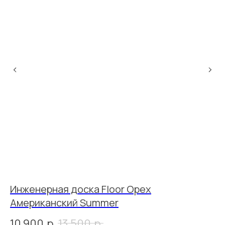
Инженерная доска Floor Орех
И
Американский Summer
1
10 900
р.
13 500
р.
7 