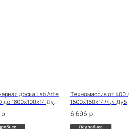
ерная доска Lab Arte
Техномассив от 400 
0 до 1800х190х14 Дуб
1500х150х14/4,4 Дуб
 Грэйстоун лак
Ориджинал Бург лак
р.
6 696
р.
дробнее
Подробнее