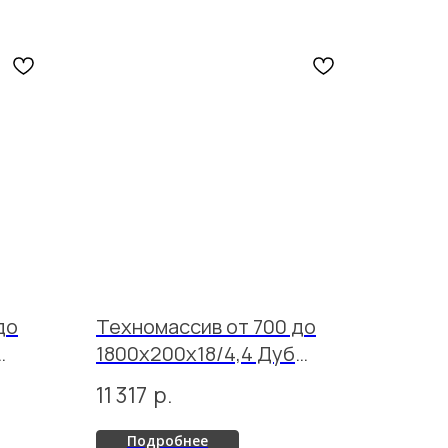
до
Техномассив от 700 до
1800х200х18/4,4 Дуб
Селект Хани лак
11 317
р.
Подробнее