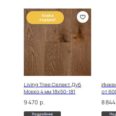
Клей в
подарок!
Living Tree Селект Дуб
Инжен
Мокко 4 мм 18x50-181
от 60
Натур
9 470
р.
8 844
Подробнее
По