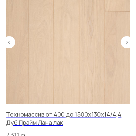
Техномассив от 400 до 1500х130х14/4,4
Т
а
Дуб Прайм Лана лак
Д
7 311
р.
11