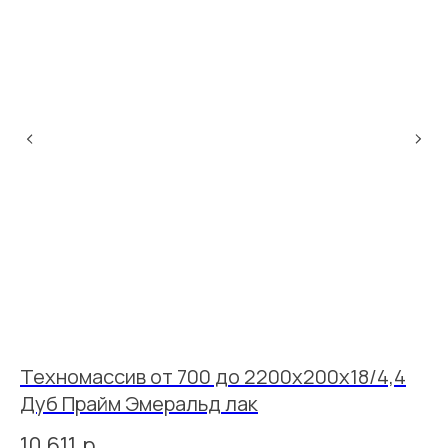
Техномассив от 700 до 2200х200х18/4,4
И
Дуб Прайм Эмеральд лак
G
10 611
р.
9