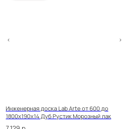
Инженерная доска Lab Arte от 600 до
И
1800х190х14 Дуб Рустик Морозный лак
1
7 129
р.
5