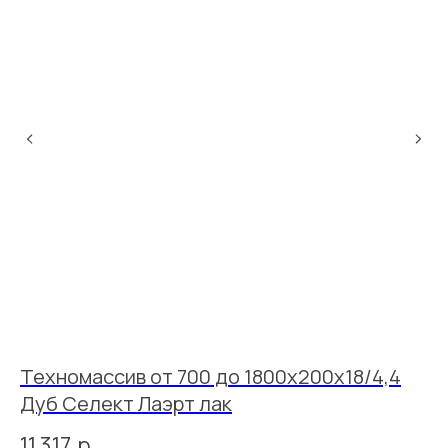
Техномассив от 700 до 1800х200х18/4,4
Т
Дуб Селект Лаэрт лак
Д
11 317
р.
6