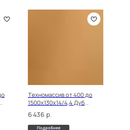
до
Техномассив от 400 до
1500х130х14/4,4 Дуб
Ориджинал Хани лак
6 436
р.
Подробнее