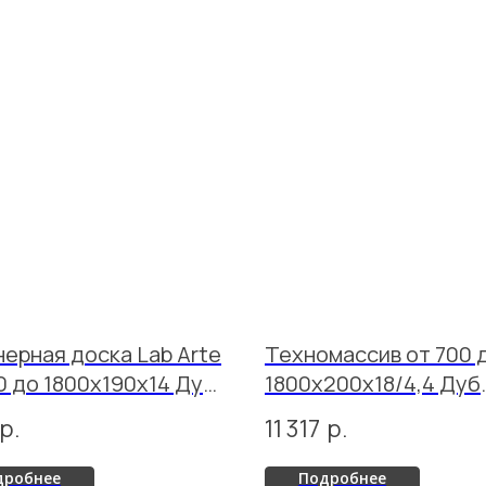
ерная доска Lab Arte
Техномассив от 700 
0 до 1800х190х14 Дуб
1800х200х18/4,4 Дуб
к Грэйкэт лак
Селект Эбен лак
р.
11 317
р.
дробнее
Подробнее