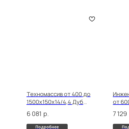
Техномассив от 400 до
Инжен
1500х150х14/4,4 Дуб
от 60
Кантри лак
Русти
6 081
р.
7 129
Подробнее
По