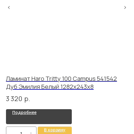
Ламинат Haro Tritty 100 Campus 541542
Ла
Дуб Эмилия Белый 1282x243x8
Н
3 320
р.
3
Подробнее
В корзину