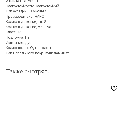
и Плита HDF AquaTec
Влагостойкость: Влагостойкий
Тип укладки: Замковый
Производитель: HARO
Кол.во в упаковке, шт: 8
Кол.во в упаковке, м2: 1.98
Класс: 32
Подложка: Нет
Имитация: Дуб
Кол.во полос: Однополосная
Тип напольного покрытия: Ламинат
Также смотрят: