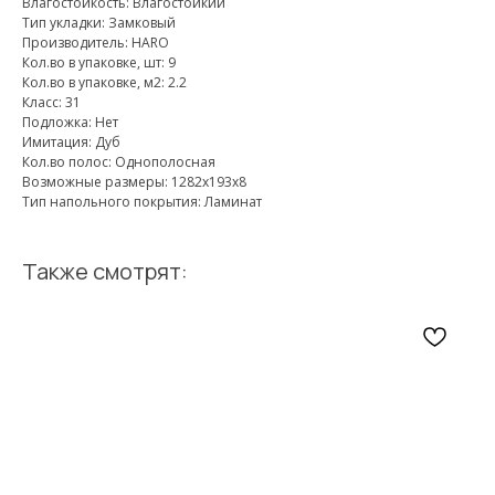
Влагостойкость: Влагостойкий
Тип укладки: Замковый
Производитель: HARO
Кол.во в упаковке, шт: 9
Кол.во в упаковке, м2: 2.2
Класс: 31
Подложка: Нет
Имитация: Дуб
Кол.во полос: Однополосная
Возможные размеры: 1282х193х8
Тип напольного покрытия: Ламинат
Также смотрят: