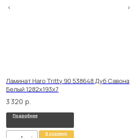
Ламинат Haro Tritty 90 538648 Дуб Савона
Л
Белый 1282x193x7
с
3 320
р.
1
Подробнее
В корзину