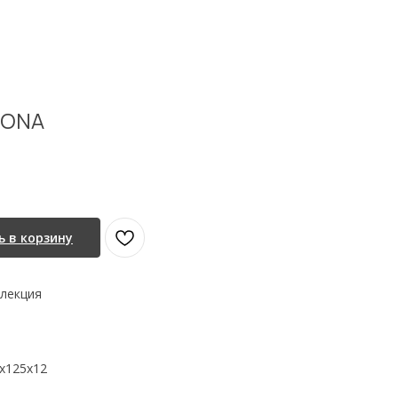
ZONA
 в корзину
ллекция
)х125х12