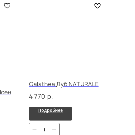
Galathea Дуб NATURALE
Ясень
4 770
р.
ER
Подробнее