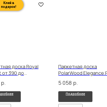
Клей в
подарок!
тная доска Royal
Паркетная доска
t от 390 до
PolarWood Elegance 
130х13мм Дуб Натур
PREMIUM 138 CHEVALI
р.
5 058
р.
р лак
GREY 2G (2,2 м2)
дробнее
Подробнее