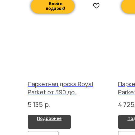
Клей в
подарок!
Паркетная доска Royal
Парке
Parket от 390 до
Parke
1500х150х13мм Дуб Натур
1500х
5 135
р.
4 725
Карамель лак
Честе
Подробнее
По