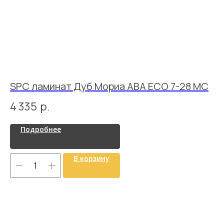
SPC ламинат Дуб Мориа ABA ECO 7-28 MC
G
4 335
р.
3
Подробнее
В корзину