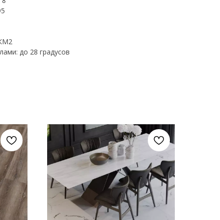
 8
95
 КМ2
ами: до 28 градусов