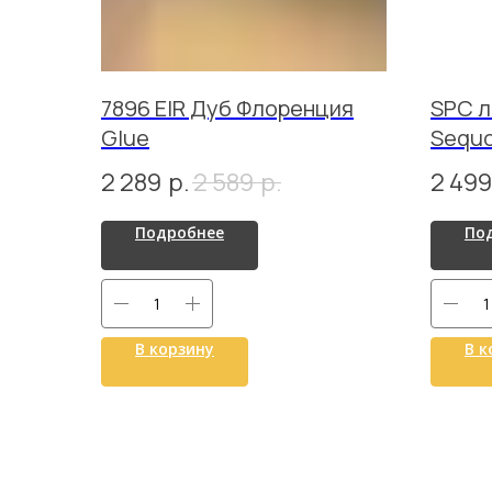
7896 EIR Дуб Флоренция
SPC л
Glue
Sequo
ECO 1
2 289
р.
2 589
р.
2 499
Подробнее
По
В корзину
В к