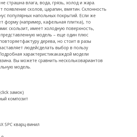
е страшна влага, вода, грязь, холод и жара.
т появление сколов, царапин, вмятин. Склонность
нус популярных напольных покрытий. Если же
т форму (например, кафельная плитка), то
ми: скользит, имеет холодную поверхность,
а представленную модель – еще один плюс
повторяетфактуру дерева, но стоит в разы
 заставляет людейсделать выбор в пользу
Подробная характеристикакаждой модели
газина. Вы можете сравнить нескольковариантов
альную модель.
)
lick замок)
ный композит
ВХ SPC кварц-винил