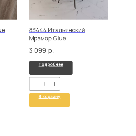
ue
83444 Итальянский
Мрамор Glue
3 099
р.
Подробнее
В корзину