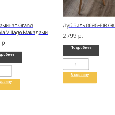
аминат Grand
Дуб Биль 8895-EIR Gl
ia Village Макадамия
2 799
р.
1-1007 MC
р.
Подробнее
дробнее
В корзину
орзину