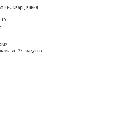
ВХ SPC кварц-винил
 10
4
 КМ2
ами: до 28 градусов