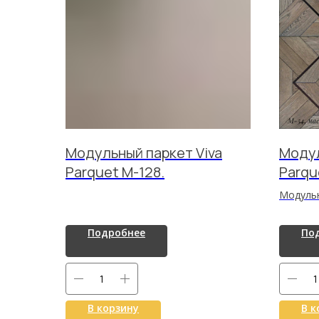
Модульный паркет Viva
Модул
Parquet M-128.
Parqu
Модульн
— стиль
деревян
Подробнее
По
выразит
древеси
износос
укладко
презент
В корзину
В к
коммерч