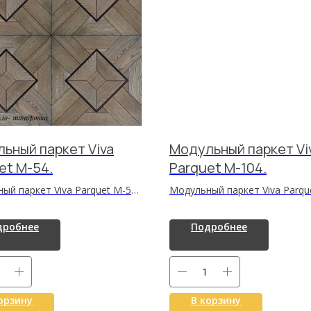
ьный паркет Viva
Модульный паркет Vi
et M-54.
Parquet M-104.
ый паркет Viva Parquet M-54
Модульный паркет Viva Parqu
ное и долговечное
104 — стильное и долговечн
ное напольное покрытие с
напольное покрытие с
дробнее
Подробнее
ельной текстурой
выразительной текстурой
ны, высокой
древесины, высокой
тойкостью и простой
износостойкостью и простой
й, создающее тёплый,
укладкой, создающее уют и 
абельный пол для жилых и
в жилых и коммерческих инте
орзину
В корзину
еских интерьеров.