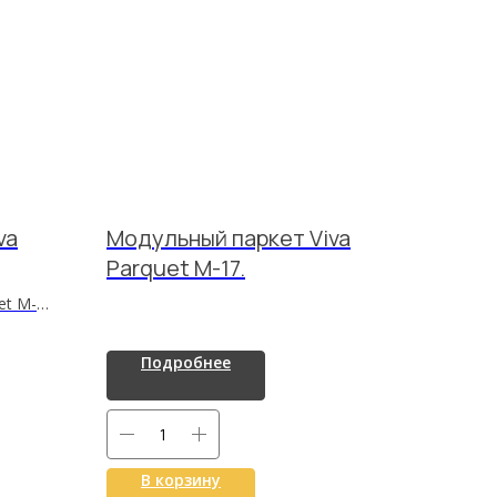
va
Модульный паркет Viva
Parquet M-17.
et M-
ое
Подробнее
престиж
рьерах.
В корзину