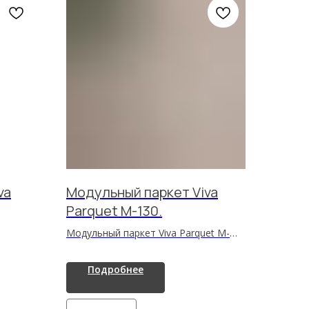
va
Модульный паркет Viva
Parquet M-130.
Модульный паркет Viva Parquet M-
130 — стильное и долговечное
напольное покрытие с
Подробнее
выразительной текстурой
древесины, высокой
износостойкостью и простой