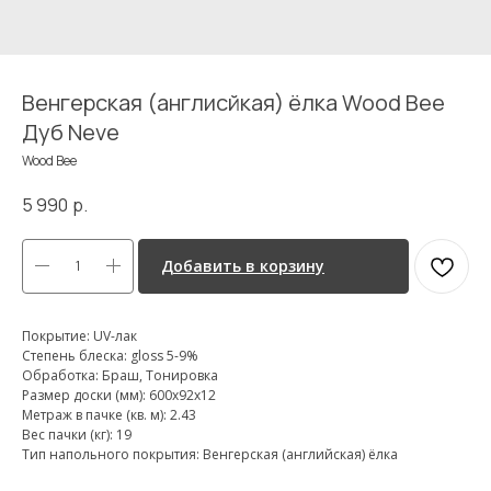
Венгерская (англисйкая) ёлка Wood Bee
Дуб Neve
Wood Bee
5 990
р.
Добавить в корзину
Покрытие: UV-лак
Степень блеска: gloss 5-9%
Обработка: Браш, Тонировка
Размер доски (мм): 600x92x12
Метраж в пачке (кв. м): 2.43
Вес пачки (кг): 19
Тип напольного покрытия: Венгерская (английская) ёлка