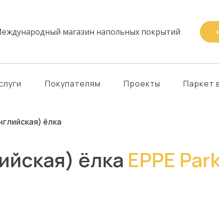
еждународный магазин напольных покрытий
+
слуги
Покупателям
Проекты
Паркет 
нглийская) ёлка
ийская) ёлка
EPPE Park