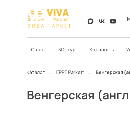
М
О нас
3D-тур
Каталог
У
Каталог
→
EPPE Parkett
→
Венгерская (а
Венгерская (англ