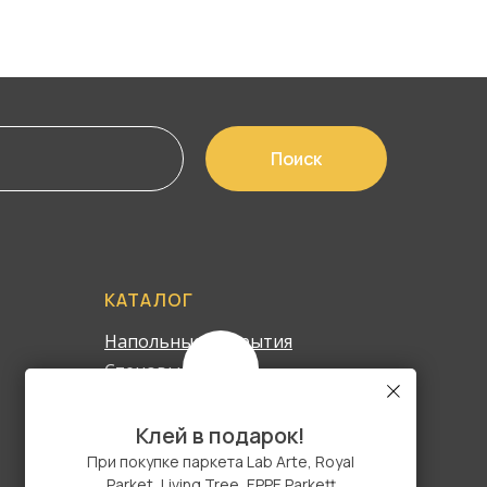
Поиск
КАТАЛОГ
Напольные покрытия
Стеновые панели
Лестницы
Сопутствующие товары
Клей в подарок!
Дизайнерам
При покупке паркета Lab Arte, Royal
Parket, Living Tree, EPPE Parkett