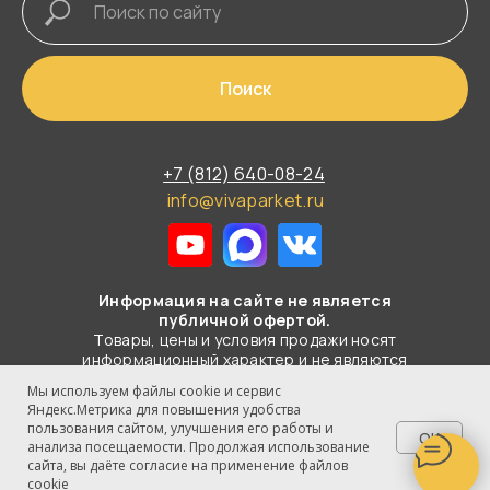
Поиск
+7 (812) 640-08-24
info@vivaparket.ru
Информация на сайте не является
публичной офертой.
Товары, цены и условия продажи носят
информационный характер и не являются
публичной офертой в смысле
Мы используем файлы cookie и сервис
статьи 437 ГК РФ.
Яндекс.Метрика для повышения удобства
пользования сайтом, улучшения его работы и
OK
© 2003-2026 Все права защищены
анализа посещаемости. Продолжая использование
ООО "ВИВА-ПАРКЕТ"
сайта, вы даёте согласие на применение файлов
cookie