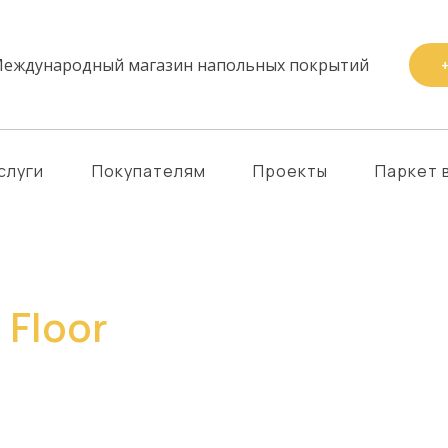
еждународный магазин напольных покрытий
+
слуги
Покупателям
Проекты
Паркет 
а
Floor