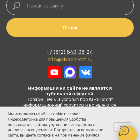
Поиск
+7 (812) 640-08-24
info@vivaparket.ru
Информация на сайте не является
публичной офертой.
Товары, цены и условия продажи носят
информационный характер и не являются
публичной офертой в смысле
Мы используем файлы cookie и сервис
статьи 437 ГК РФ.
Яндекс.Метрика для повышения удобства
пользования сайтом, улучшения его работы и
OK
© 2003-2026 Все права защищены
анализа посещаемости. Продолжая использование
ООО "ВИВА-ПАРКЕТ"
сайта, вы даёте согласие на применение файлов