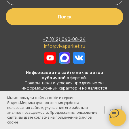
Поиск
+7 (812) 640-08-24
info@vivaparket.ru
Информация на сайте не является
публичной офертой.
Товары, цены и условия продажи носят
информационный характер и не являются
публичной офертой в смысле
Мы используем файлы cookie и сервис
статьи 437 ГК РФ.
Яндекс.Метрика для повышения удобства
пользования сайтом, улучшения его работы и
© 2003-2026 Все права защищены
OK
анализа посещаемости. Продолжая использование
ООО "ВИВА-ПАРКЕТ"
сайта, вы даёте согласие на применение файлов
cookie