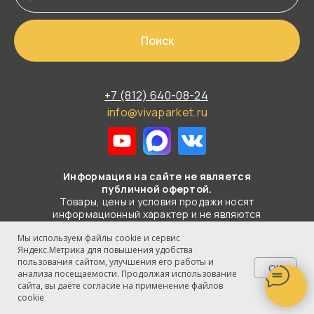
Поиск
+7 (812) 640-08-24
info@vivaparket.ru
Информация на сайте не является
публичной офертой.
Товары, цены и условия продажи носят
информационный характер и не являются
публичной офертой в смысле
Мы используем файлы cookie и сервис
статьи 437 ГК РФ.
Яндекс.Метрика для повышения удобства
пользования сайтом, улучшения его работы и
© 2003-2026 Все права защищены
OK
анализа посещаемости. Продолжая использование
ООО "ВИВА-ПАРКЕТ"
сайта, вы даёте согласие на применение файлов
cookie